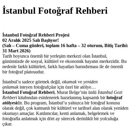
İstanbul Fotoğraf Rehberi
İstanbul Fotoğraf Rehberi Projesi
02 Aralık 2025 Salı Başlıyor!
(Salı – Cuma günleri, toplam 16 hafta – 32 oturum, Bitiş Tarihi:
31 Mart 2026)
Tarih boyunca önemli bir yerleşim merkezi olan İstanbul,
günümüzde de sosyal, kültürel ve ekonomik hayatın merkezidir. Bu
nedenle farklı kültürleri, farklı hayatları barındırması ile de önemli
bir fotoğraf platosudur.
İstanbul’u sadece görmek değil,
okumak
ve
yeniden
anlamak
isteyen fotoğrafçılar için özel bir atölye…
İstanbul Fotoğraf Rehberi
, Murat Belge’nin ünlü
İstanbul Gezi
Rehberi
kitabından esinlenerek hazırlanmış kapsamlı bir
fotoğraf
atölyesi
dir. Bu program, İstanbul’u yalnızca bir fotoğraf konusu
olarak değil, çok katmanlı bir kültürel ve tarihsel alan olarak yeniden
okumayı amaçlar. Katılımcılar, kenti anlamak, belgelemek ve
fotoğrafla anlatmak için dört ay sürecek derinlikli bir yolculuğa
çıkar.