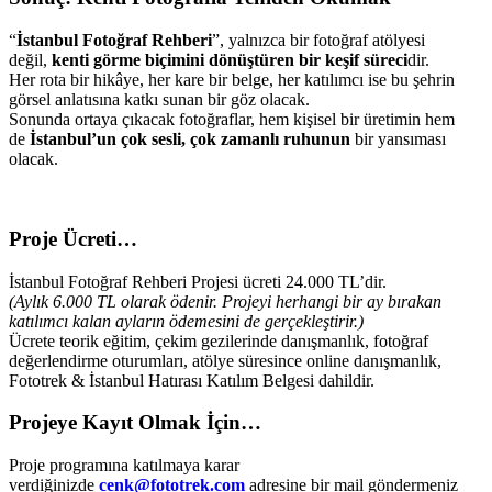
“
İstanbul Fotoğraf Rehberi
”, yalnızca bir fotoğraf atölyesi
değil,
kenti görme biçimini dönüştüren bir keşif süreci
dir.
Her rota bir hikâye, her kare bir belge, her katılımcı ise bu şehrin
görsel anlatısına katkı sunan bir göz olacak.
Sonunda ortaya çıkacak fotoğraflar, hem kişisel bir üretimin hem
de
İstanbul’un çok sesli, çok zamanlı ruhunun
bir yansıması
olacak.
Proje Ücreti…
İstanbul Fotoğraf Rehberi Projesi ücreti 24.000 TL’dir.
(Aylık 6.000 TL olarak ödenir. Projeyi herhangi bir ay bırakan
katılımcı kalan ayların ödemesini de gerçekleştirir.)
Ücrete teorik eğitim, çekim gezilerinde danışmanlık, fotoğraf
değerlendirme oturumları, atölye süresince online danışmanlık,
Fototrek & İstanbul Hatırası Katılım Belgesi dahildir.
Projeye Kayıt Olmak İçin…
Proje programına katılmaya karar
verdiğinizde
cenk@fototrek.com
adresine bir mail göndermeniz