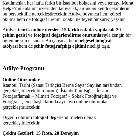
Katılımcılar, her hafta farklı bir İstanbul bölgesini veya temayı Murat
Belge’nin anlatımı üzerinden tanıyacak; ardından kendi çekimlerini
bu perspektifle gerçekleştirecektir. Atölye boyunca hem görsel
okuma hem de fotoğraf üretimi odaklı ilerleyen bir süreç yaşanır.
Atölye;
teorik online dersler
,
15 farklı rotada yapılacak 20
çekim gezisi
ve
fotoğraf değerlendirme oturumları
yla zengin bir
öğrenme süreci sunar. Bu çalışma, hem
belgesel fotoğraf
atölyesi
hem de
şehir fotoğrafçılığı eğitimi
niteliği taşır.
Atölye Programı
Online Oturumlar
İstanbul Tarihi (Sanat Tarihçisi Berna Sayar Sayılan tarafından
gerçekleştirilecek bir oturum), İstanbul’un Işığı – İnsanı
Fotoğraflamak – Mimari Fotoğraf – Sokak Fotoğrafçılığı ve
Fotoğraf İşleme başlıklarında ayrı ayrı online oturumlar
gerçekleştirilecektir.
Diğer 5 oturum fotoğraf değerlendirmeleri olarak
gerçekleştirilecektir.
Çekim Gezileri: 15 Rota, 20 Deneyim