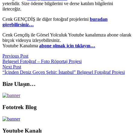
yeterlidir. Size ödeme bilgilerini ve derse katılım bilgilerini
ileteceğiz.
Cenk GENÇDİŞ ile diğer fotoğraf projelerini
buradan
görebilirsiniz…
Cenk Gençdiş ile Görsel Yolculuk Youtube kanalımıza abone olarak
birçok videoyu izleyebilirsiniz.
Youtube Kanalıma
abone olmak için tıklayın…
Previous Post
Belgesel Fotoğraf – Foto Röportaj Projesi
Next Post
“İçinden Deniz Geçen Şehir: İstanbul” Belgesel Fotoğraf Projesi
Bize Ulaşın…
Fototrek Blog
Youtube Kanalı