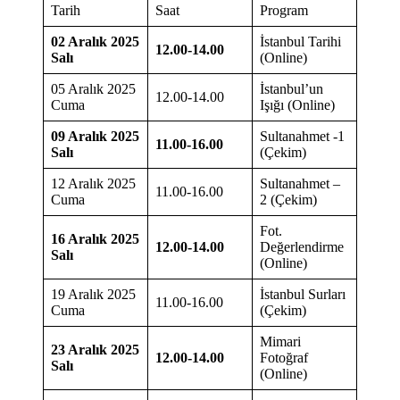
Tarih
Saat
Program
02 Aralık 2025
İstanbul Tarihi
12.00-14.00
Salı
(Online)
05 Aralık 2025
İstanbul’un
12.00-14.00
Cuma
Işığı (Online)
09 Aralık 2025
Sultanahmet -1
11.00-16.00
Salı
(Çekim)
12 Aralık 2025
Sultanahmet –
11.00-16.00
Cuma
2 (Çekim)
Fot.
16 Aralık 2025
12.00-14.00
Değerlendirme
Salı
(Online)
19 Aralık 2025
İstanbul Surları
11.00-16.00
Cuma
(Çekim)
Mimari
23 Aralık 2025
12.00-14.00
Fotoğraf
Salı
(Online)