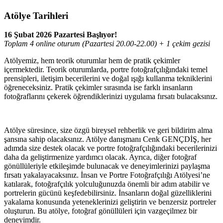
Atölye Tarihleri
16 Şubat 2026 Pazartesi Başlıyor!
Toplam 4 online oturum (Pazartesi 20.00-22.00) + 1 çekim gezisi
Atölyemiz, hem teorik oturumlar hem de pratik çekimler
içermektedir. Teorik oturumlarda, portre fotoğrafçılığındaki temel
prensipleri, iletişim becerilerini ve doğal ışığı kullanma tekniklerini
öğreneceksiniz. Pratik çekimler sırasında ise farklı insanların
fotoğraflarını çekerek öğrendiklerinizi uygulama fırsatı bulacaksınız.
Atölye süresince, size özgü bireysel rehberlik ve geri bildirim alma
şansına sahip olacaksınız. Atölye danışmanı Cenk GENÇDİŞ, her
adımda size destek olacak ve portre fotoğrafçılığındaki becerilerinizi
daha da geliştirmenize yardımcı olacak. Ayrıca, diğer fotoğraf
gönüllüleriyle etkileşimde bulunacak ve deneyimlerinizi paylaşma
fırsatı yakalayacaksınız. İnsan ve Portre Fotoğrafçılığı Atölyesi’ne
katılarak, fotoğrafçılık yolculuğunuzda önemli bir adım atabilir ve
portrelerin gücünü keşfedebilirsiniz. İnsanların doğal güzelliklerini
yakalama konusunda yeteneklerinizi geliştirin ve benzersiz portreler
oluşturun. Bu atölye, fotoğraf gönüllüleri için vazgeçilmez bir
deneyimdir.