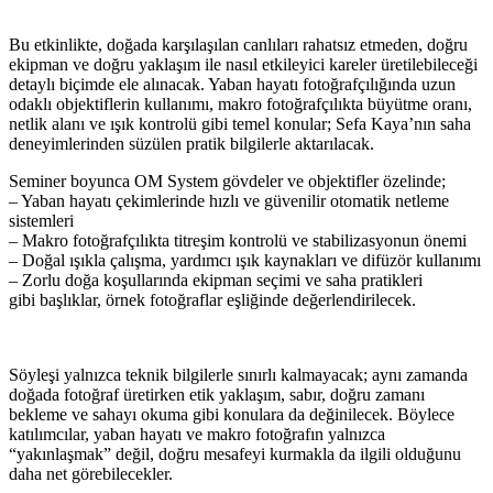
Bu etkinlikte, doğada karşılaşılan canlıları rahatsız etmeden, doğru
ekipman ve doğru yaklaşım ile nasıl etkileyici kareler üretilebileceği
detaylı biçimde ele alınacak. Yaban hayatı fotoğrafçılığında uzun
odaklı objektiflerin kullanımı, makro fotoğrafçılıkta büyütme oranı,
netlik alanı ve ışık kontrolü gibi temel konular; Sefa Kaya’nın saha
deneyimlerinden süzülen pratik bilgilerle aktarılacak.
Seminer boyunca OM System gövdeler ve objektifler özelinde;
– Yaban hayatı çekimlerinde hızlı ve güvenilir otomatik netleme
sistemleri
– Makro fotoğrafçılıkta titreşim kontrolü ve stabilizasyonun önemi
– Doğal ışıkla çalışma, yardımcı ışık kaynakları ve difüzör kullanımı
– Zorlu doğa koşullarında ekipman seçimi ve saha pratikleri
gibi başlıklar, örnek fotoğraflar eşliğinde değerlendirilecek.
Söyleşi yalnızca teknik bilgilerle sınırlı kalmayacak; aynı zamanda
doğada fotoğraf üretirken etik yaklaşım, sabır, doğru zamanı
bekleme ve sahayı okuma gibi konulara da değinilecek. Böylece
katılımcılar, yaban hayatı ve makro fotoğrafın yalnızca
“yakınlaşmak” değil, doğru mesafeyi kurmakla da ilgili olduğunu
daha net görebilecekler.